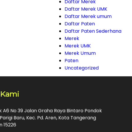
Daftar Merek
Daftar Merek UMK
Daftar Merek umum
Daftar Paten
Daftar Paten Sederhana
Merek
Merek UMK
Merek Umum
Paten
Uncategorized
 Kami
ok A6 No 39 Jalan Graha Raya Bintaro Pondok
Parigi Baru, Kec. Pd. Aren, Kota Tangerang
n 15226