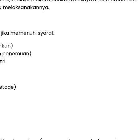
uk melaksanakannya.
jika memenuhi syarat:
sikan)
ah penemuan)
tri
metode)