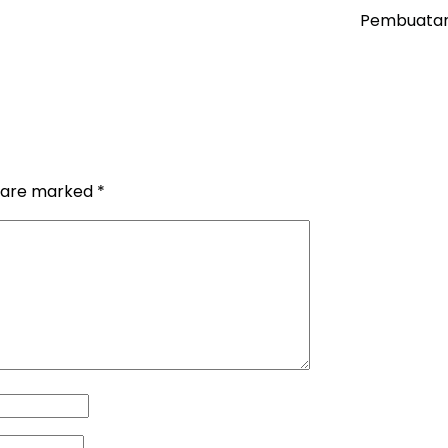
Pembuatan 
s are marked
*