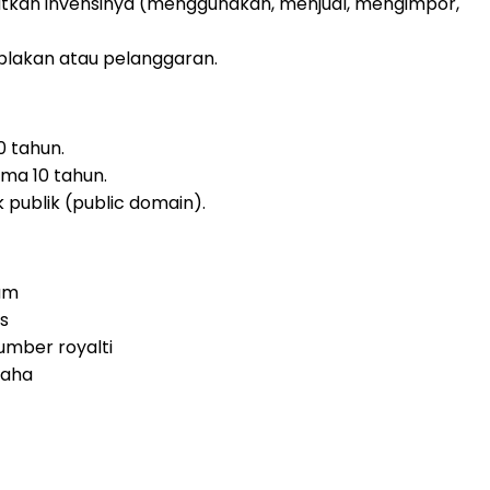
atkan invensinya (menggunakan, menjual, mengimpor,
iplakan atau pelanggaran.
0 tahun.
ma 10 tahun.
k publik (public domain).
kum
is
sumber royalti
saha