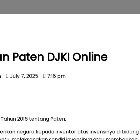
 Paten DJKI Online
n
July 7, 2025
7:16 pm
Tahun 2016 tentang Paten,
berikan negara kepada inventor atas invensinya di bidang
tentu, melaksanakan sendiri invensinya atau memberikan