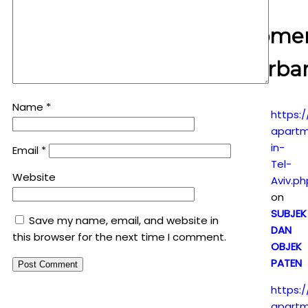
Kome
Terba
Name
*
https:/
apartm
in-
Email
*
Tel-
Website
Aviv.ph
on
SUBJEK
Save my name, email, and website in
DAN
this browser for the next time I comment.
OBJEK
PATEN
https:/
apartm