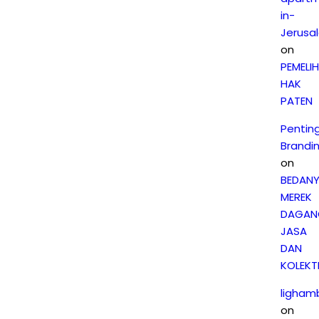
in-
Jerusa
on
PEMELI
HAK
PATEN
Pentin
Brandi
on
BEDAN
MEREK
DAGAN
JASA
DAN
KOLEKTI
ligham
on