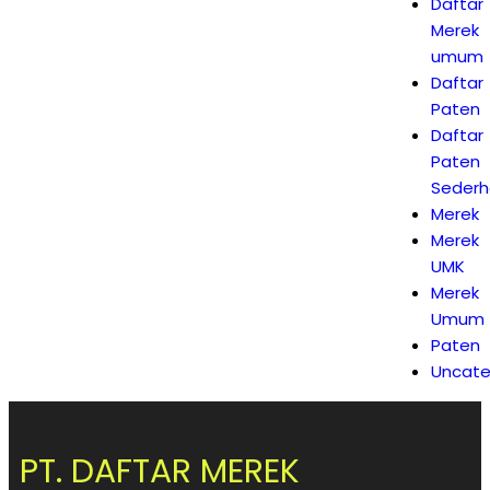
Daftar
Merek
umum
Daftar
Paten
Daftar
Paten
Seder
Merek
Merek
UMK
Merek
Umum
Paten
Uncate
PT. DAFTAR MEREK