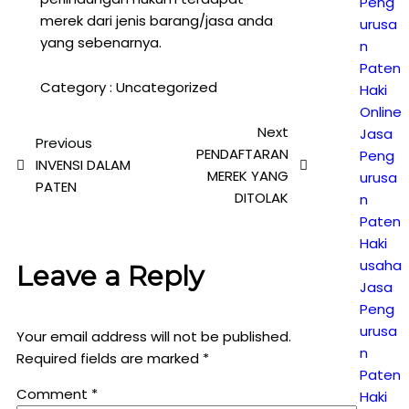
Peng
merek dari jenis barang/jasa anda
urusa
yang sebenarnya.
n
Paten
Category :
Uncategorized
Haki
Online
Next
Jasa
Previous
PENDAFTARAN
Peng
INVENSI DALAM
MEREK YANG
urusa
PATEN
DITOLAK
n
Paten
Haki
usaha
Leave a Reply
Jasa
Peng
urusa
Your email address will not be published.
n
Required fields are marked
*
Paten
Comment
*
Haki