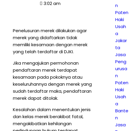
3:02 am
n
Paten
Haki
Usah
Penelusuran merek dilakukan agar
a
merek yang didaftarkan tidak
Jakar
memiliki kesamaan dengan merek
ta
yang telah terdaftar di DJKI.
Jasa
Peng
Jika mengajukan permohonan
urusa
pendaftaran merek terdapat
n
kesamaan pada pokoknya atau
Paten
keseluruhannya dengan merek yang
Haki
sudah terdaftar maka, pendaftaran
Usah
merek dapat ditolak.
a
Kesalahan dalam menentukan jenis
Bante
dan kelas merek berakibat fatal,
n
mengakibatkan kehilangan
Jasa
perlindungan hukum terdapat