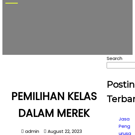
Search
Posti
PEMILIHAN KELAS
Terba
DALAM MEREK
Jasa
Peng
admin
August 22, 2023
urusa