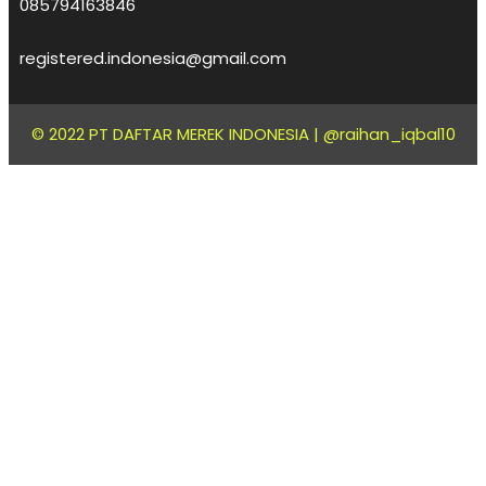
085794163846
registered.indonesia@gmail.com
© 2022 PT DAFTAR MEREK INDONESIA |
@raihan_iqbal10