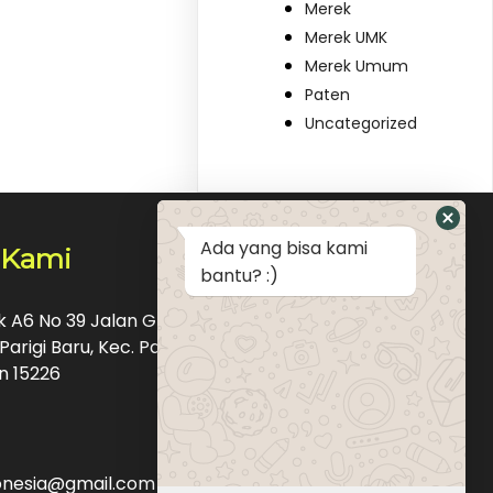
Merek
Merek UMK
Merek Umum
Paten
Uncategorized
Ada yang bisa kami
 Kami
bantu? :)
ok A6 No 39 Jalan Graha Raya Bintaro Pondok
Parigi Baru, Kec. Pd. Aren, Kota Tangerang
n 15226
donesia@gmail.com