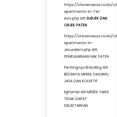
https://stevieraexxx.rocks/ci
apartments-in-Tel-
on
Aviv.php
SUBJEK DAN
OBJEK PATEN
https://stevieraexxx.rocks/ci
apartments-in-
on
Jerusalem.php
PEMELIHARAAN HAK PATEN
on
Pentingnya Branding
BEDANYA MEREK DAGANG,
JASA DAN KOLEKTIF
on
lighambi
MEREK YANG
TIDAK DAPAT
DIDAFTARKAN