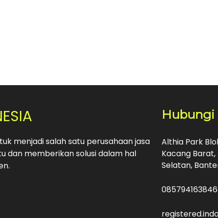
NESIA
Hubungi
uk menjadi salah satu perusahaan jasa
Althia Park Bl
u dan memberikan solusi dalam hal
Kacang Barat, 
Selatan, Bante
en.
085794163846
registered.in