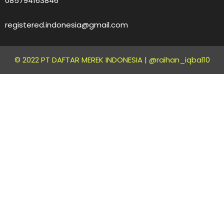
085794163846
registered.indonesia@gmail.com
© 2022 PT DAFTAR MEREK INDONESIA |
@raihan_iqbal10