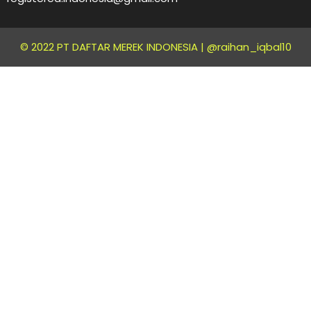
© 2022 PT DAFTAR MEREK INDONESIA |
@raihan_iqbal10