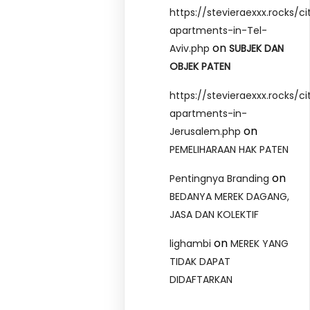
https://stevieraexxx.rocks/ci
apartments-in-Tel-
on
Aviv.php
SUBJEK DAN
OBJEK PATEN
https://stevieraexxx.rocks/ci
apartments-in-
on
Jerusalem.php
PEMELIHARAAN HAK PATEN
on
Pentingnya Branding
BEDANYA MEREK DAGANG,
JASA DAN KOLEKTIF
on
lighambi
MEREK YANG
TIDAK DAPAT
DIDAFTARKAN