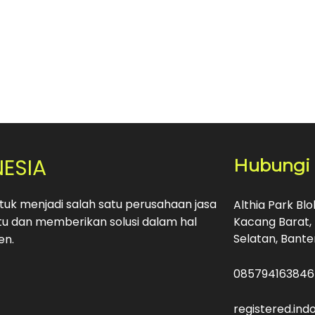
NESIA
Hubungi
uk menjadi salah satu perusahaan jasa
Althia Park Bl
u dan memberikan solusi dalam hal
Kacang Barat, 
Selatan, Bante
en.
085794163846
registered.in