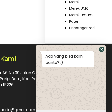
Merek
Merek UMK
Merek Umum
Paten
Uncategorized
Ada yang bisa kami
 Kami
bantu? :)
ok A6 No 39 Jalan Graha Raya Bintaro Pondok
Parigi Baru, Kec. Pd. Aren, Kota Tangerang
n 15226
donesia@gmail.com