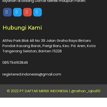
layanan di bidang Daftar Merek maupun Paten.
Hubungi Kami
Althia Park Blok A6 No 39 Jalan Graha Raya Bintaro
Pondok Kacang Barat, Parigi Baru, Kec. Pd. Aren, Kota
Tangerang Selatan, Banten 15226
085794163846
registered.indonesia@gmail.com
© 2022 PT DAFTAR MEREK INDONESIA |
@raihan_iqbal10