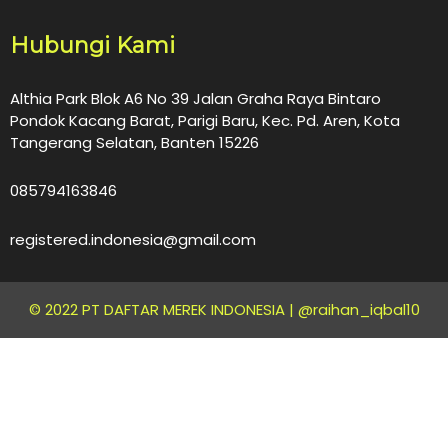
Hubungi Kami
Althia Park Blok A6 No 39 Jalan Graha Raya Bintaro
Pondok Kacang Barat, Parigi Baru, Kec. Pd. Aren, Kota
Tangerang Selatan, Banten 15226
085794163846
registered.indonesia@gmail.com
© 2022 PT DAFTAR MEREK INDONESIA |
@raihan_iqbal10