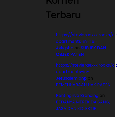
Komen
Terbaru
https://stevieraexxx.rocks/ci
apartments-in-Tel-
Aviv.php
on
SUBJEK DAN
OBJEK PATEN
https://stevieraexxx.rocks/ci
apartments-in-
Jerusalem.php
on
PEMELIHARAAN HAK PATEN
Pentingnya Branding
on
BEDANYA MEREK DAGANG,
JASA DAN KOLEKTIF