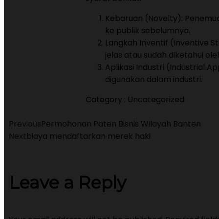
Kebaruan (Novelty): Penemu
ke publik sebelumnya.
Langkah Inventif (Inventive 
jelas atau sudah diketahui oleh
Aplikasi Industri (Industrial 
digunakan dalam industri.
Category :
Uncategorized
Previous
Permohonan Paten Bisnis Wilayah Banten
Next
biaya mendaftarkan merek haki
Leave a Reply