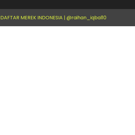
 DAFTAR MEREK INDONESIA |
@raihan_iqbal10