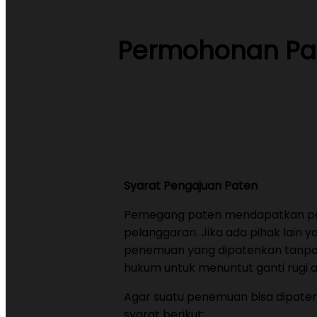
Permohonan Pate
Syarat Pengajuan Paten
Pemegang paten mendapatkan per
pelanggaran. Jika ada pihak lain
penemuan yang dipatenkan tanpa
hukum untuk menuntut ganti rugi 
Agar suatu penemuan bisa dipate
syarat berikut: