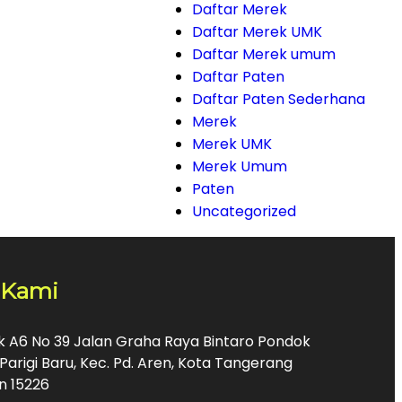
Daftar Merek
Daftar Merek UMK
Daftar Merek umum
Daftar Paten
Daftar Paten Sederhana
Merek
Merek UMK
Merek Umum
Paten
Uncategorized
 Kami
ok A6 No 39 Jalan Graha Raya Bintaro Pondok
Parigi Baru, Kec. Pd. Aren, Kota Tangerang
n 15226