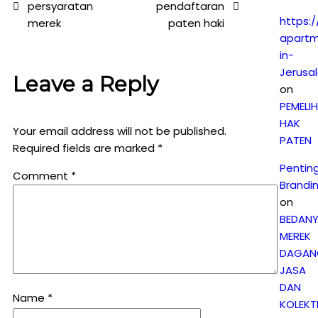
persyaratan
pendaftaran
https:/
merek
paten haki
apartm
in-
Jerusa
Leave a Reply
on
PEMELI
HAK
Your email address will not be published.
PATEN
Required fields are marked
*
Pentin
Comment
*
Brandi
on
BEDAN
MEREK
DAGAN
JASA
DAN
Name
*
KOLEKTI