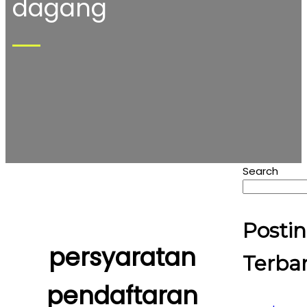
dagang
Search
Posti
persyaratan
Terba
pendaftaran