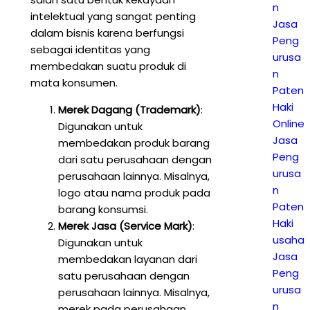
n
intelektual yang sangat penting
Jasa
dalam bisnis karena berfungsi
Peng
sebagai identitas yang
urusa
membedakan suatu produk di
n
mata konsumen.
Paten
Haki
Merek Dagang (Trademark)
:
Online
Digunakan untuk
Jasa
membedakan produk barang
Peng
dari satu perusahaan dengan
urusa
perusahaan lainnya. Misalnya,
n
logo atau nama produk pada
Paten
barang konsumsi.
Haki
Merek Jasa (Service Mark)
:
usaha
Digunakan untuk
Jasa
membedakan layanan dari
Peng
satu perusahaan dengan
urusa
perusahaan lainnya. Misalnya,
n
merek pada perusahaan