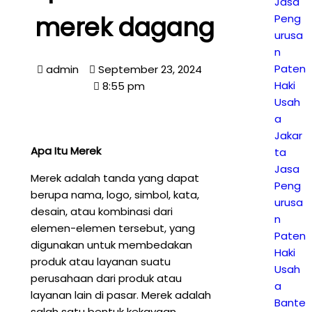
Jasa
merek dagang
Peng
urusa
n
Paten
admin
September 23, 2024
Haki
8:55 pm
Usah
a
Jakar
Apa Itu Merek
ta
Jasa
Merek adalah tanda yang dapat
Peng
berupa nama, logo, simbol, kata,
urusa
desain, atau kombinasi dari
n
elemen-elemen tersebut, yang
Paten
digunakan untuk membedakan
Haki
produk atau layanan suatu
Usah
perusahaan dari produk atau
a
layanan lain di pasar. Merek adalah
Bante
salah satu bentuk kekayaan