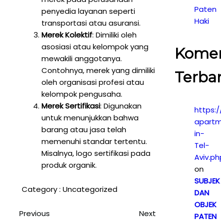
Paten
penyedia layanan seperti
Haki
transportasi atau asuransi.
Merek Kolektif
: Dimiliki oleh
asosiasi atau kelompok yang
Kome
mewakili anggotanya.
Contohnya, merek yang dimiliki
Terba
oleh organisasi profesi atau
kelompok pengusaha.
Merek Sertifikasi
: Digunakan
https:/
untuk menunjukkan bahwa
apartm
barang atau jasa telah
in-
memenuhi standar tertentu.
Tel-
Misalnya, logo sertifikasi pada
Aviv.ph
produk organik.
on
SUBJEK
Category :
Uncategorized
DAN
OBJEK
Previous
Next
PATEN