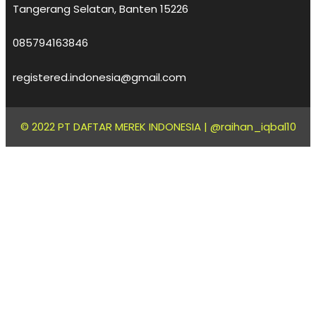
Tangerang Selatan, Banten 15226
085794163846
registered.indonesia@gmail.com
© 2022 PT DAFTAR MEREK INDONESIA |
@raihan_iqbal10