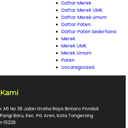
Daftar Merek
Daftar Merek UMK
Daftar Merek umum
Daftar Paten
Daftar Paten Sederhana
Merek
Merek UMK
Merek Umum
Paten
Uncategorized
 Kami
ok A6 No 39 Jalan Graha Raya Bintaro Pondok
Parigi Baru, Kec. Pd. Aren, Kota Tangerang
n 15226