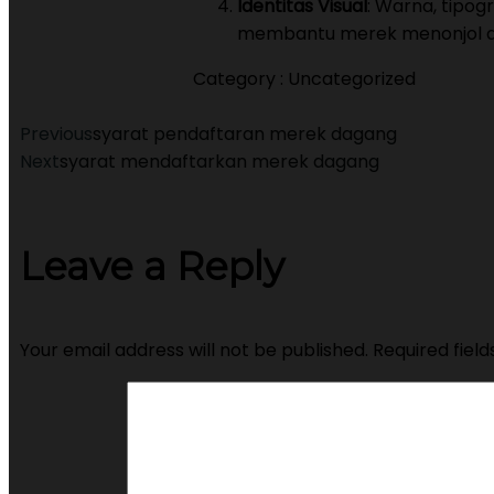
Identitas Visual
: Warna, tipog
membantu merek menonjol di
Category :
Uncategorized
Previous
syarat pendaftaran merek dagang
Next
syarat mendaftarkan merek dagang
Leave a Reply
Your email address will not be published.
Required fiel