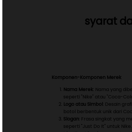
syarat d
Komponen-Komponen Merek
Nama Merek
: Nama yang dibe
seperti "Nike" atau "Coca-Cola
Logo atau Simbol
: Desain gra
botol berbentuk unik dari Co
Slogan
: Frasa singkat yang 
seperti "Just Do It" untuk Nike.