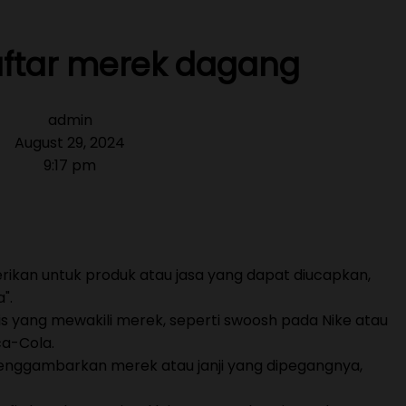
aftar merek dagang
admin
August 29, 2024
9:17 pm
rikan untuk produk atau jasa yang dapat diucapkan,
".
fis yang mewakili merek, seperti swoosh pada Nike atau
ca-Cola.
menggambarkan merek atau janji yang dipegangnya,