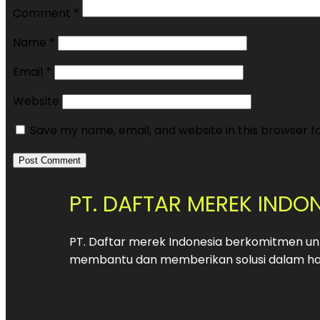
Comment
*
Name
*
Email
*
Website
Save my name, email, and website in this browser f
PT. DAFTAR MEREK INDO
PT. Daftar merek Indonesia berkomitmen unt
membantu dan memberikan solusi dalam hal