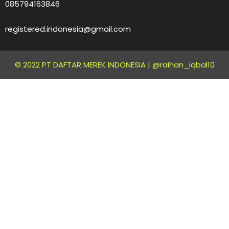
085794163846
registered.indonesia@gmail.com
© 2022 PT DAFTAR MEREK INDONESIA |
@raihan_iqbal10