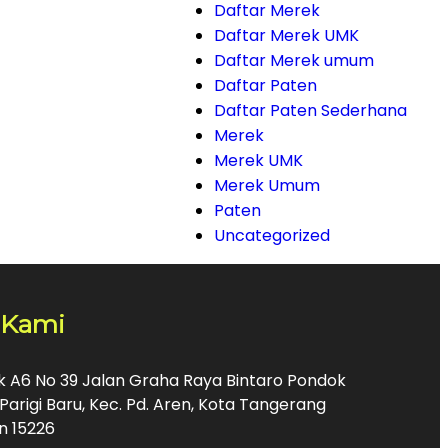
Daftar Merek
Daftar Merek UMK
Daftar Merek umum
Daftar Paten
Daftar Paten Sederhana
Merek
Merek UMK
Merek Umum
Paten
Uncategorized
 Kami
ok A6 No 39 Jalan Graha Raya Bintaro Pondok
Parigi Baru, Kec. Pd. Aren, Kota Tangerang
n 15226