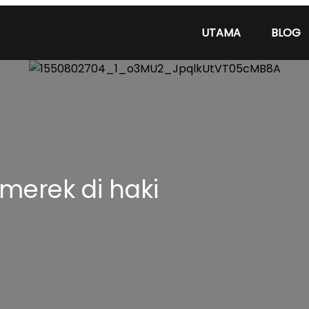
UTAMA
BLOG
merek di haki