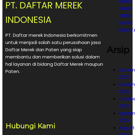
MEREK
PT. DAFTAR MEREK
YANG
TIDAK
INDONESIA
DAPAT
DIDAFT
PT. Daftar merek Indonesia berkomitmen
untuk menjadi salah satu perusahaan jasa
Arsip
Daftar Merek dan Paten yang siap
membantu dan memberikan solusi dalam
hal layanan di bidang Daftar Merek maupun
Decem
Paten.
2025
Novem
2025
Octobe
2025
Septe
2025
Hubungi Kami
August
2025