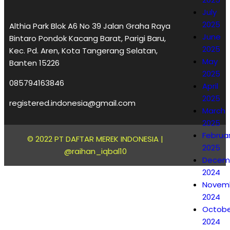
July
2025
Althia Park Blok A6 No 39 Jalan Graha Raya
June
Bintaro Pondok Kacang Barat, Parigi Baru,
2025
Kec. Pd. Aren, Kota Tangerang Selatan,
May
Banten 15226
2025
085794163846
April
2025
registered.indonesia@gmail.com
March
2025
Februa
© 2022 PT DAFTAR MEREK INDONESIA |
2025
@raihan_iqbal10
Decem
2024
Novem
2024
Octobe
2024