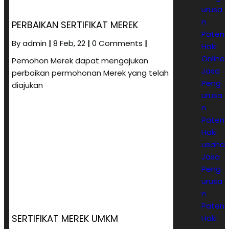
urusa
n
PERBAIKAN SERTIFIKAT MEREK
Paten
By
admin
|
8
Feb, 22
|
0 Comments
|
Haki
Online
Pemohon Merek dapat mengajukan
Jasa
perbaikan permohonan Merek yang telah
Peng
diajukan
urusa
n
Paten
Haki
usaha
Jasa
Peng
urusa
n
Paten
SERTIFIKAT MEREK UMKM
Haki