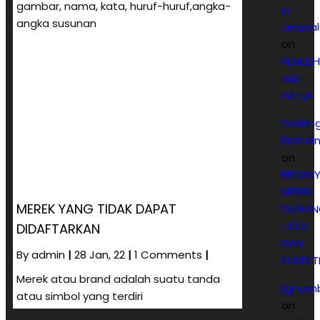
gambar, nama, kata, huruf-huruf,angka-
in-
angka susunan
Jerusa
on
PEMELI
HAK
PATEN
Pentin
Brandi
on
BEDAN
MEREK
MEREK YANG TIDAK DAPAT
DAGAN
JASA
DIDAFTARKAN
DAN
By
admin
|
28
Jan, 22
|
1 Comments
|
KOLEKTI
Merek atau brand adalah suatu tanda
ligham
atau simbol yang terdiri
on