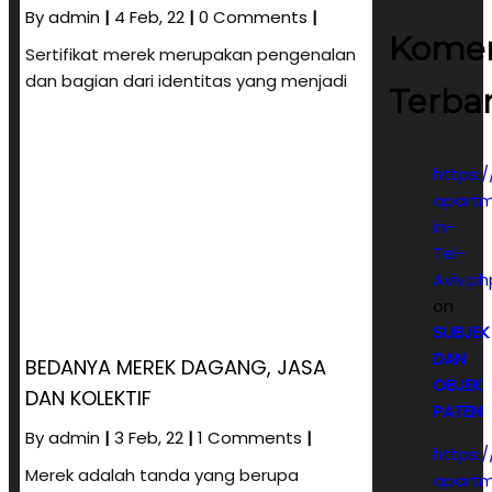
By
admin
|
4
Feb, 22
|
0 Comments
|
Kome
Sertifikat merek merupakan pengenalan
dan bagian dari identitas yang menjadi
Terba
https:/
apartm
in-
Tel-
Aviv.ph
on
SUBJEK
DAN
BEDANYA MEREK DAGANG, JASA
OBJEK
DAN KOLEKTIF
PATEN
By
admin
|
3
Feb, 22
|
1 Comments
|
https:/
Merek adalah tanda yang berupa
apartm