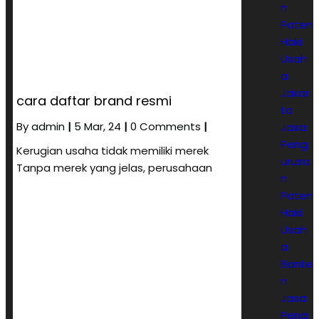
n
Paten
Haki
Usah
a
Jakar
cara daftar brand resmi
ta
By
admin
|
5
Mar, 24
|
0 Comments
|
Jasa
Peng
Kerugian usaha tidak memiliki merek
urusa
Tanpa merek yang jelas, perusahaan
n
Paten
Haki
Usah
a
Bante
n
Jasa
Peng