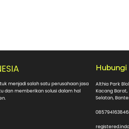
NESIA
Hubungi
uk menjadi salah satu perusahaan jasa
Althia Park Bl
u dan memberikan solusi dalam hal
Kacang Barat, 
Selatan, Bante
en.
085794163846
registered.in