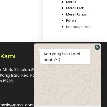
Merek
Merek UMK
Merek Umum
Paten
Uncategorized
Ada yang bisa kami
 Kami
bantu? :)
ok A6 No 39 Jalan Graha Raya Bintaro Pondok
Parigi Baru, Kec. Pd. Aren, Kota Tangerang
n 15226
donesia@gmail.com