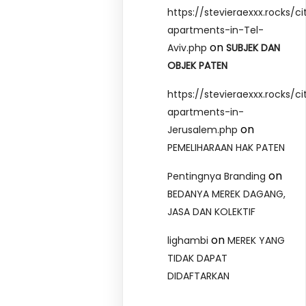
https://stevieraexxx.rocks/ci
apartments-in-Tel-
on
Aviv.php
SUBJEK DAN
OBJEK PATEN
https://stevieraexxx.rocks/ci
apartments-in-
on
Jerusalem.php
PEMELIHARAAN HAK PATEN
on
Pentingnya Branding
BEDANYA MEREK DAGANG,
JASA DAN KOLEKTIF
on
lighambi
MEREK YANG
TIDAK DAPAT
DIDAFTARKAN