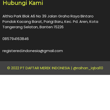
Hubungi Kami
Althia Park Blok A6 No 39 Jalan Graha Raya Bintaro
Pondok Kacang Barat, Parigi Baru, Kec. Pd. Aren, Kota
Tangerang Selatan, Banten 15226
085794163846
registered.indonesia@gmail.com
© 2022 PT DAFTAR MEREK INDONESIA |
@raihan_iqbal10