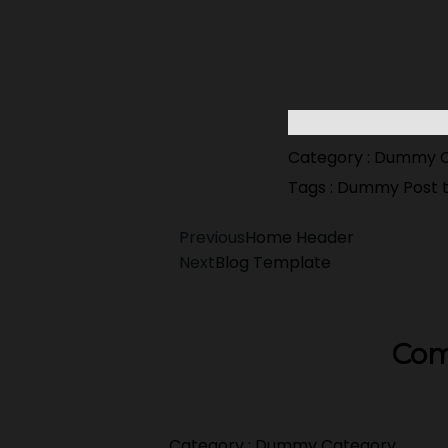
Category :
Dummy C
Tags :
Dummy Post 
Previous
Home Header
Next
Blog Template
Com
Category :
Dummy Category