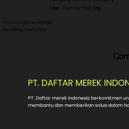
Tags :
Dummy Post tag
Previous
Home Header
Next
Blog Template
Com
PT. DAFTAR MEREK INDO
PT. Daftar merek Indonesia berkomitmen unt
membantu dan memberikan solusi dalam hal