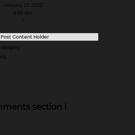
January 27, 2022
5:58 am
1
Post Content Holder
ategory
tag
ments section !