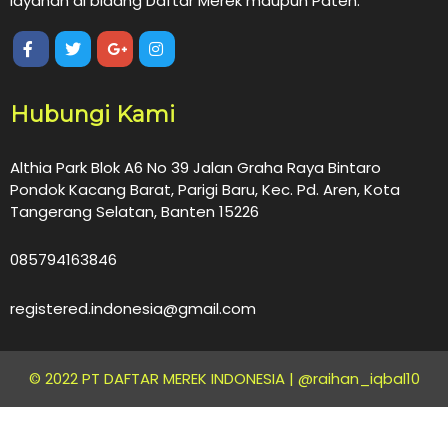
layanan di bidang Daftar Merek maupun Paten.
Hubungi Kami
Althia Park Blok A6 No 39 Jalan Graha Raya Bintaro
Pondok Kacang Barat, Parigi Baru, Kec. Pd. Aren, Kota
Tangerang Selatan, Banten 15226
085794163846
registered.indonesia@gmail.com
© 2022 PT DAFTAR MEREK INDONESIA |
@raihan_iqbal10