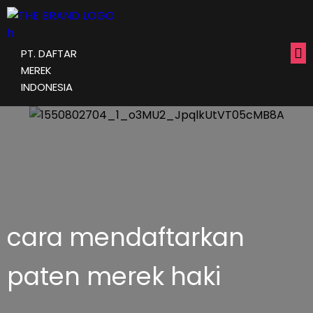
PT. DAFTAR
MEREK
INDONESIA
cara mendaftarkan
paten merek haki