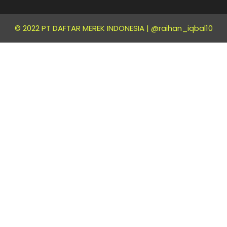
© 2022 PT DAFTAR MEREK INDONESIA |
@raihan_iqbal10