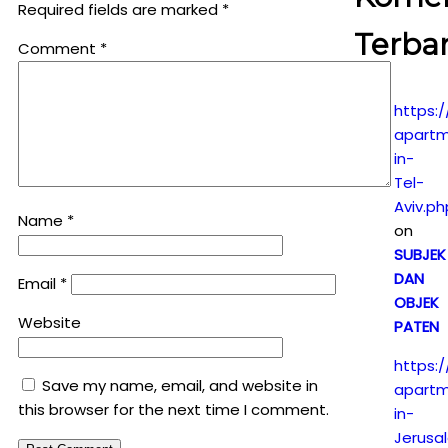
Required fields are marked
*
Terba
Comment
*
https:/
apartm
in-
Tel-
Aviv.ph
Name
*
on
SUBJEK
DAN
Email
*
OBJEK
Website
PATEN
https:/
Save my name, email, and website in
apartm
this browser for the next time I comment.
in-
Jerusa