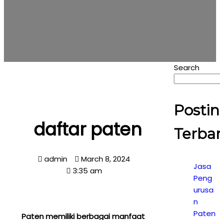
Search
Posti
daftar paten
Terba
admin
March 8, 2024
Jasa
3:35 am
Peng
urusa
n
Paten
Paten memiliki berbagai manfaat