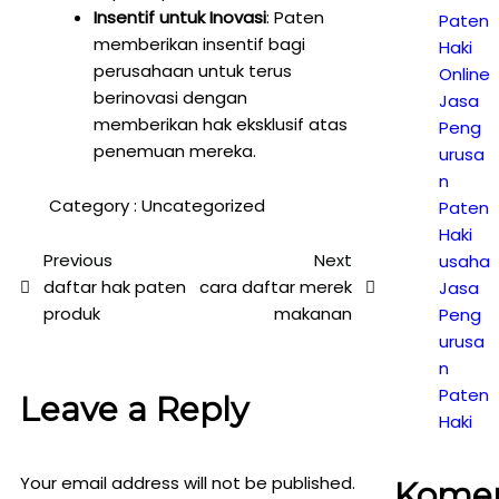
Insentif untuk Inovasi
: Paten
Paten
memberikan insentif bagi
Haki
perusahaan untuk terus
Online
berinovasi dengan
Jasa
memberikan hak eksklusif atas
Peng
penemuan mereka.
urusa
n
Category :
Uncategorized
Paten
Haki
Previous
Next
usaha
daftar hak paten
cara daftar merek
Jasa
produk
makanan
Peng
urusa
n
Paten
Leave a Reply
Haki
Your email address will not be published.
Kome