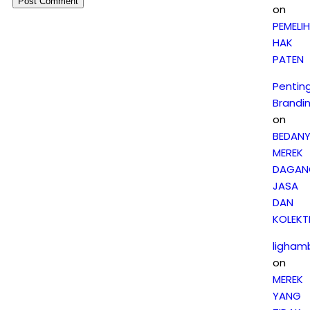
on
PEMELI
HAK
PATEN
Pentin
Brandi
on
BEDAN
MEREK
DAGAN
JASA
DAN
KOLEKTI
ligham
on
MEREK
YANG