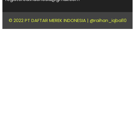
© 2022 PT DAFTAR MEREK INDONESIA |
@raihan_iqbal10