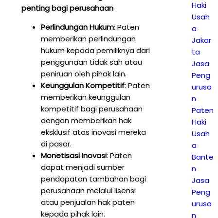
Haki
penting bagi perusahaan
Usah
Perlindungan Hukum
: Paten
a
memberikan perlindungan
Jakar
hukum kepada pemiliknya dari
ta
penggunaan tidak sah atau
Jasa
peniruan oleh pihak lain.
Peng
Keunggulan Kompetitif
: Paten
urusa
memberikan keunggulan
n
kompetitif bagi perusahaan
Paten
dengan memberikan hak
Haki
eksklusif atas inovasi mereka
Usah
di pasar.
a
Monetisasi Inovasi
: Paten
Bante
dapat menjadi sumber
n
pendapatan tambahan bagi
Jasa
perusahaan melalui lisensi
Peng
atau penjualan hak paten
urusa
kepada pihak lain.
n