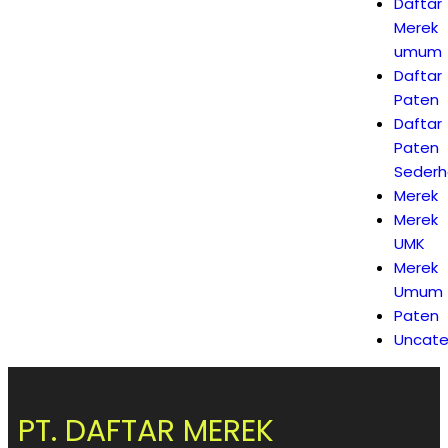
Daftar
Merek
umum
Daftar
Paten
Daftar
Paten
Seder
Merek
Merek
UMK
Merek
Umum
Paten
Uncate
PT. DAFTAR MEREK