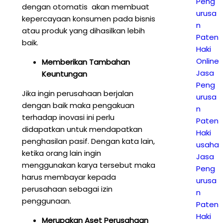
Peng
dengan otomatis akan membuat
urusa
kepercayaan konsumen pada bisnis
n
atau produk yang dihasilkan lebih
Paten
baik.
Haki
Online
Memberikan Tambahan
Jasa
Keuntungan
Peng
Jika ingin perusahaan berjalan
urusa
dengan baik maka pengakuan
n
terhadap inovasi ini perlu
Paten
didapatkan untuk mendapatkan
Haki
penghasilan pasif. Dengan kata lain,
usaha
ketika orang lain ingin
Jasa
menggunakan karya tersebut maka
Peng
harus membayar kepada
urusa
perusahaan sebagai izin
n
penggunaan.
Paten
Haki
Merupakan Aset Perusahaan