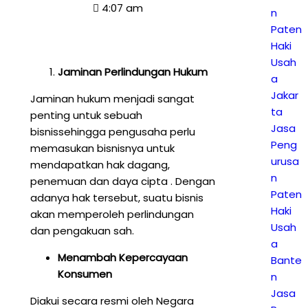
4:07 am
n
Paten
Haki
Usah
Jaminan Perlindungan Hukum
a
Jakar
Jaminan hukum menjadi sangat
ta
penting untuk sebuah
Jasa
bisnissehingga pengusaha perlu
Peng
memasukan bisnisnya untuk
urusa
mendapatkan hak dagang,
n
penemuan dan daya cipta . Dengan
Paten
adanya hak tersebut, suatu bisnis
Haki
akan memperoleh perlindungan
Usah
dan pengakuan sah.
a
Menambah Kepercayaan
Bante
Konsumen
n
Jasa
Diakui secara resmi oleh Negara