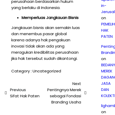
perusahaan berdasarkan hukum
in-
yang berlaku di Indonesia.
Jerusa
Memperluas Jangkauan Bisnis
on
PEMELI
Jangkauan bisnis akan semakin luas
HAK
dan menembus pasar global
PATEN
karena adanya hak pengakuan
inovasi tidak akan ada yang
Pentin
meragukan kredibilitas perusahaan
Brandi
jika hak tersebut sudah dikantongi.
on
BEDAN
Category :
Uncategorized
MEREK
DAGAN
JASA
Next
DAN
Previous
Pentingnya Merek
KOLEKTI
Sifat Hak Paten
sebagai Fondasi
Branding Usaha
ligham
on