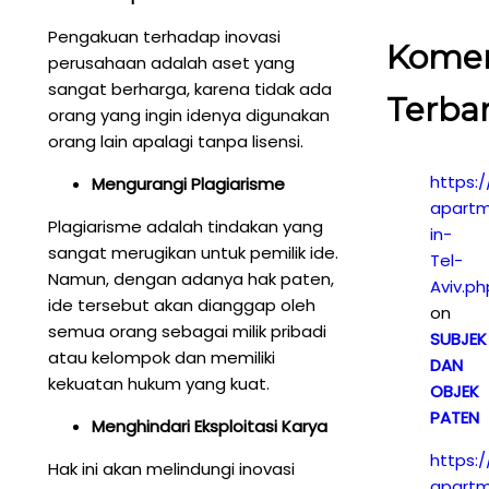
Pengakuan terhadap inovasi
Kome
perusahaan adalah aset yang
sangat berharga, karena tidak ada
Terba
orang yang ingin idenya digunakan
orang lain apalagi tanpa lisensi.
https:/
Mengurangi Plagiarisme
apartm
Plagiarisme adalah tindakan yang
in-
sangat merugikan untuk pemilik ide.
Tel-
Namun, dengan adanya hak paten,
Aviv.ph
ide tersebut akan dianggap oleh
on
semua orang sebagai milik pribadi
SUBJEK
atau kelompok dan memiliki
DAN
kekuatan hukum yang kuat.
OBJEK
PATEN
Menghindari Eksploitasi Karya
https:/
Hak ini akan melindungi inovasi
apartm