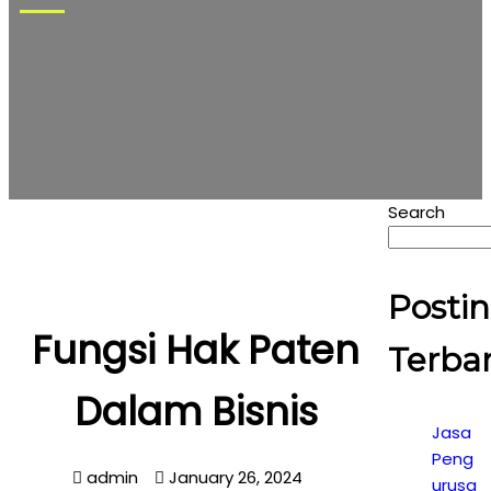
Search
Posti
Fungsi Hak Paten
Terba
Dalam Bisnis
Jasa
Peng
admin
January 26, 2024
urusa