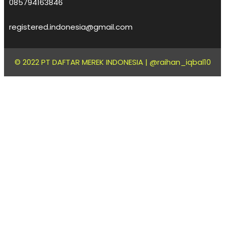
085794163846
registered.indonesia@gmail.com
© 2022 PT DAFTAR MEREK INDONESIA |
@raihan_iqbal10