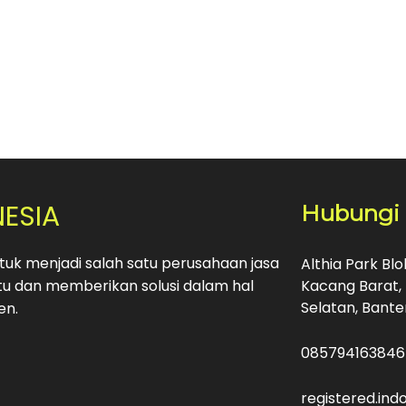
NESIA
Hubungi
uk menjadi salah satu perusahaan jasa
Althia Park Bl
u dan memberikan solusi dalam hal
Kacang Barat, 
Selatan, Bante
en.
085794163846
registered.in