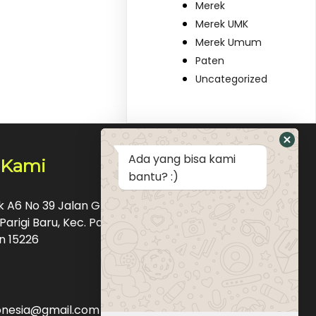
Merek
Merek UMK
Merek Umum
Paten
Uncategorized
Ada yang bisa kami
 Kami
bantu? :)
ok A6 No 39 Jalan Graha Raya Bintaro Pondok
Parigi Baru, Kec. Pd. Aren, Kota Tangerang
n 15226
donesia@gmail.com