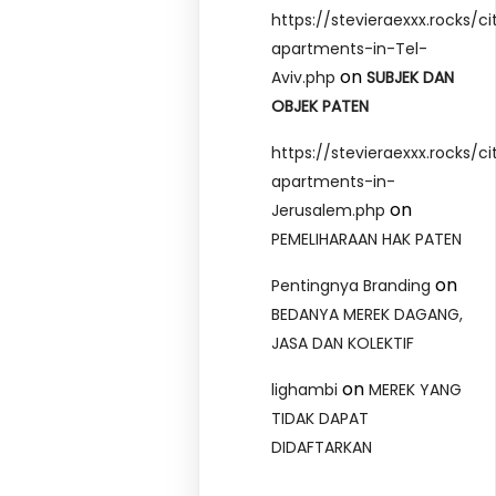
https://stevieraexxx.rocks/ci
apartments-in-Tel-
on
Aviv.php
SUBJEK DAN
OBJEK PATEN
https://stevieraexxx.rocks/ci
apartments-in-
on
Jerusalem.php
PEMELIHARAAN HAK PATEN
on
Pentingnya Branding
BEDANYA MEREK DAGANG,
JASA DAN KOLEKTIF
on
lighambi
MEREK YANG
TIDAK DAPAT
DIDAFTARKAN