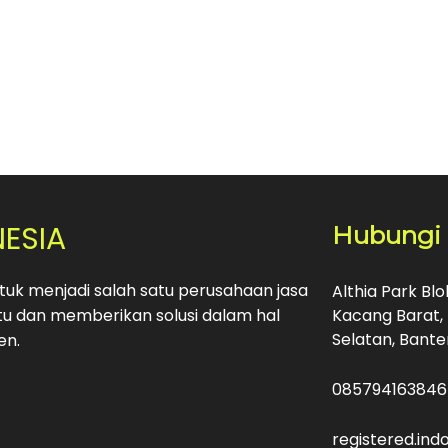
NESIA
Hubungi
uk menjadi salah satu perusahaan jasa
Althia Park Bl
u dan memberikan solusi dalam hal
Kacang Barat, 
Selatan, Bante
en.
085794163846
registered.in