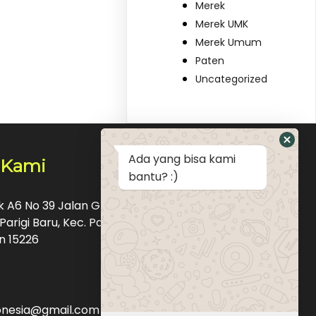
Merek
Merek UMK
Merek Umum
Paten
Uncategorized
Ada yang bisa kami
 Kami
bantu? :)
ok A6 No 39 Jalan Graha Raya Bintaro Pondok
Parigi Baru, Kec. Pd. Aren, Kota Tangerang
n 15226
donesia@gmail.com