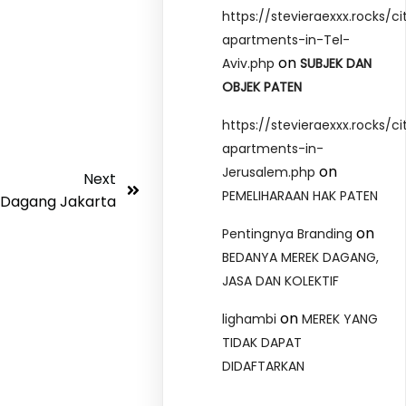
https://stevieraexxx.rocks/ci
apartments-in-Tel-
on
Aviv.php
SUBJEK DAN
OBJEK PATEN
https://stevieraexxx.rocks/ci
apartments-in-
on
Jerusalem.php
Next
PEMELIHARAAN HAK PATEN
Dagang Jakarta
on
Pentingnya Branding
BEDANYA MEREK DAGANG,
JASA DAN KOLEKTIF
on
lighambi
MEREK YANG
TIDAK DAPAT
DIDAFTARKAN