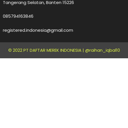
Tangerang Selatan, Banten 15226
085794163846
registered.indonesia@gmail.com
© 2022 PT DAFTAR MEREK INDONESIA |
@raihan_iqbal10