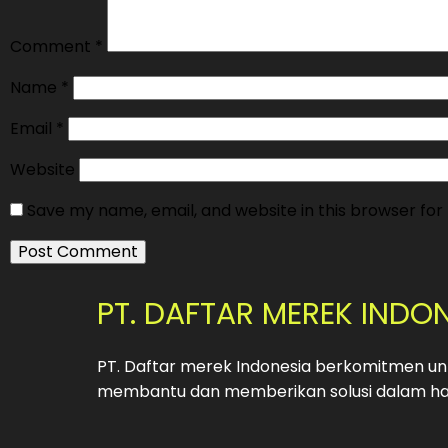
Comment
*
Name
*
Email
*
Website
Save my name, email, and website in this browser for
PT. DAFTAR MEREK INDO
PT. Daftar merek Indonesia berkomitmen unt
membantu dan memberikan solusi dalam hal