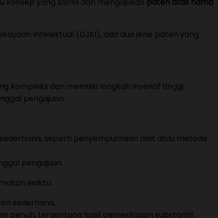
eniru konsep yang sama dan mengajukan
paten atas nama
kayaan Intelektual (DJKI), ada dua jenis paten yang
 kompleks dan memiliki langkah inventif tinggi.
anggal pengajuan.
ng sederhana, seperti penyempurnaan alat atau metode
nggal pengajuan.
emakan waktu:
ten sederhana,
n penuh, tergantung hasil pemeriksaan substantif.