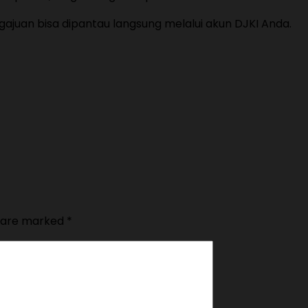
gajuan bisa dipantau langsung melalui akun DJKI Anda.
s are marked
*