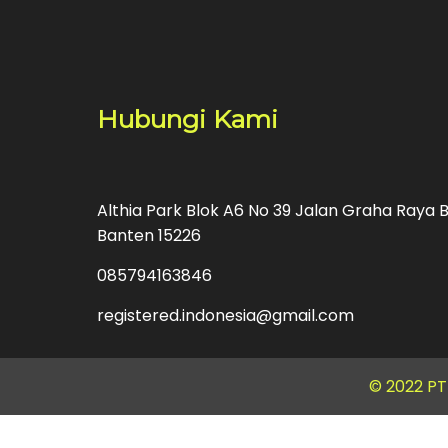
Hubungi Kami
Althia Park Blok A6 No 39 Jalan Graha Raya B
Banten 15226
085794163846
registered.indonesia@gmail.com
© 2022 P