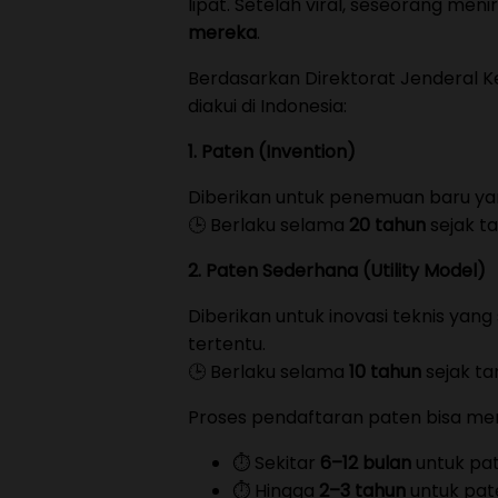
lipat. Setelah viral, seseorang m
mereka
.
Berdasarkan Direktorat Jenderal Ke
diakui di Indonesia:
1. Paten (Invention)
Diberikan untuk penemuan baru yang
🕒 Berlaku selama
20 tahun
sejak t
2. Paten Sederhana (Utility Model)
Diberikan untuk inovasi teknis ya
tertentu.
🕒 Berlaku selama
10 tahun
sejak ta
Proses pendaftaran paten bisa m
⏱️ Sekitar
6–12 bulan
untuk pa
⏱️ Hingga
2–3 tahun
untuk pate