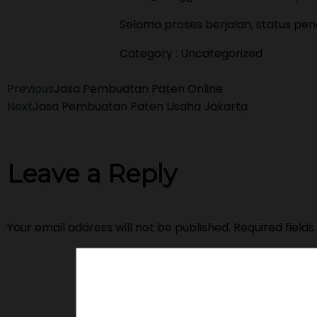
Selama proses berjalan, status pen
Category :
Uncategorized
Previous
Jasa Pembuatan Paten Online
Next
Jasa Pembuatan Paten Usaha Jakarta
Leave a Reply
Your email address will not be published.
Required field