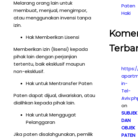
Melarang orang lain untuk
Paten
membuat, menjual, mengimpor,
Haki
atau menggunakan invensi tanpa
izin.
Kome
Hak Memberikan Lisensi
Terba
Memberikan izin (lisensi) kepada
pihak lain dengan perjanjian
tertentu, baik eksklusif maupun
https:/
non-eksklusif.
apartm
Hak untuk Mentransfer Paten
in-
Tel-
Paten dapat dijual, diwariskan, atau
Aviv.ph
dialihkan kepada pihak lain.
on
SUBJEK
Hak untuk Menggugat
DAN
Pelanggaran
OBJEK
Jika paten disalahgunakan, pemilik
PATEN