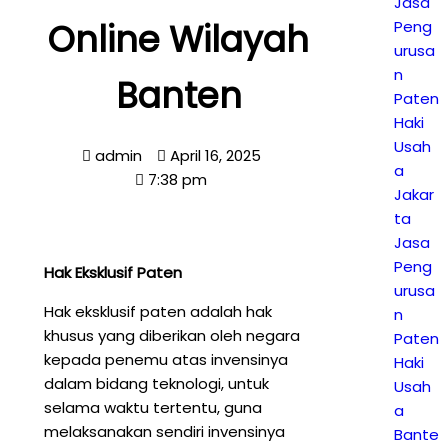
Jasa
Online Wilayah
Peng
urusa
n
Banten
Paten
Haki
Usah
admin
April 16, 2025
a
7:38 pm
Jakar
ta
Jasa
Peng
Hak Eksklusif Paten
urusa
Hak eksklusif paten adalah hak
n
khusus yang diberikan oleh negara
Paten
kepada penemu atas invensinya
Haki
dalam bidang teknologi, untuk
Usah
selama waktu tertentu, guna
a
melaksanakan sendiri invensinya
Bante