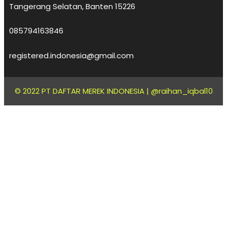
Tangerang Selatan, Banten 15226
085794163846
registered.indonesia@gmail.com
© 2022 PT DAFTAR MEREK INDONESIA |
@raihan_iqbal10