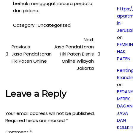
berhak menggugat secara perdata
https:/
dan pidana.
apartm
in-
Category :
Uncategorized
Jerusa
on
Next
PEMELI
Previous
Jasa Pendaftaran
HAK
Jasa Pendaftaran
Hki Paten Bisnis
PATEN
Hki Paten Online
Online Wilayah
Jakarta
Pentin
Brandi
on
Leave a Reply
BEDAN
MEREK
DAGAN
JASA
Your email address will not be published.
DAN
Required fields are marked
*
KOLEKTI
Comment
*