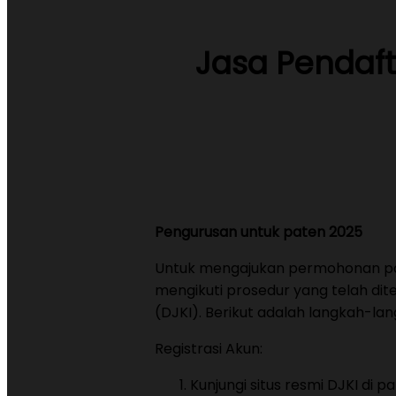
Jasa Pendaft
Pengurusan untuk paten 2025
Untuk mengajukan permohonan pat
mengikuti prosedur yang telah dit
(DJKI). Berikut adalah langkah-la
Registrasi Akun:
Kunjungi situs resmi DJKI di pa