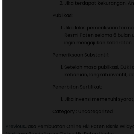
Jika terdapat kekurangan, An
Publikasi:
Jika lolos pemeriksaan form
Resmi Paten selama 6 bulan 
ingin mengajukan keberatan.
Pemeriksaan Substantif:
Setelah masa publikasi, DJKI
kebaruan, langkah inventif, da
Penerbitan Sertifikat:
Jika invensi memenuhi syarat,
Category :
Uncategorized
Previous
Jasa Pembuatan Online Hki Paten Bisnis Wilay
Next
Jasa Pendaftaran Online Hki Paten Usaha