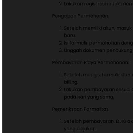
Lakukan registrasi untuk me
Pengajuan Permohonan:
Setelah memiliki akun, masu
baru.
Isi formulir permohonan den
Unggah dokumen pendukung
Pembayaran Biaya Permohonan:
Setelah mengisi formulir da
billing.
Lakukan pembayaran sesuai d
pada hari yang sama.
Pemeriksaan Formalitas:
Setelah pembayaran, DJKI 
yang diajukan.