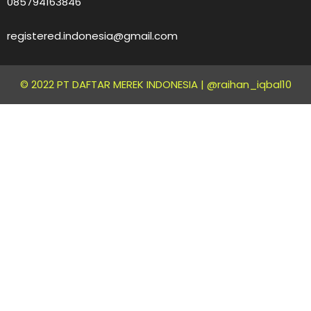
085794163846
registered.indonesia@gmail.com
© 2022 PT DAFTAR MEREK INDONESIA |
@raihan_iqbal10