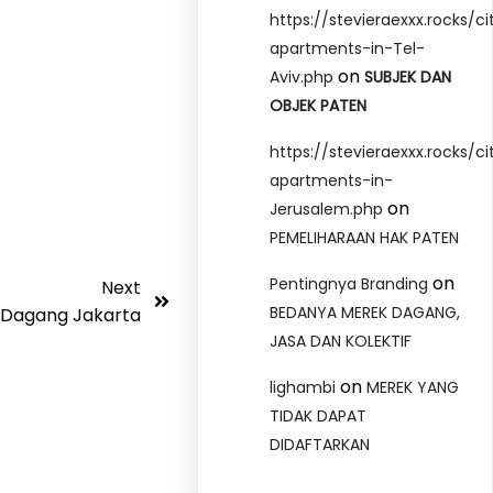
https://stevieraexxx.rocks/ci
apartments-in-Tel-
on
Aviv.php
SUBJEK DAN
OBJEK PATEN
https://stevieraexxx.rocks/ci
apartments-in-
on
Jerusalem.php
PEMELIHARAAN HAK PATEN
on
Pentingnya Branding
Next
BEDANYA MEREK DAGANG,
 Dagang Jakarta
JASA DAN KOLEKTIF
on
lighambi
MEREK YANG
TIDAK DAPAT
DIDAFTARKAN