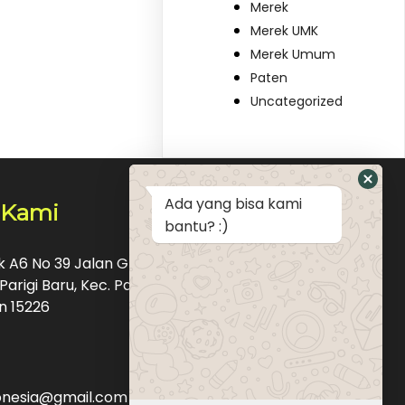
Merek
Merek UMK
Merek Umum
Paten
Uncategorized
Ada yang bisa kami
 Kami
bantu? :)
ok A6 No 39 Jalan Graha Raya Bintaro Pondok
Parigi Baru, Kec. Pd. Aren, Kota Tangerang
n 15226
donesia@gmail.com