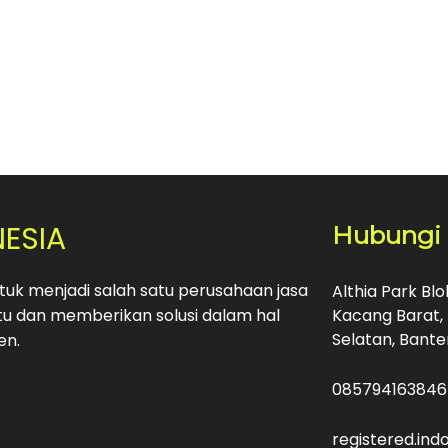
NESIA
Hubungi
uk menjadi salah satu perusahaan jasa
Althia Park Bl
u dan memberikan solusi dalam hal
Kacang Barat, 
Selatan, Bante
en.
085794163846
registered.in