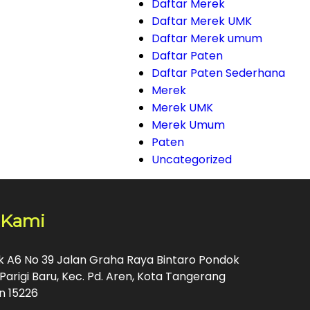
Daftar Merek
Daftar Merek UMK
Daftar Merek umum
Daftar Paten
Daftar Paten Sederhana
Merek
Merek UMK
Merek Umum
Paten
Uncategorized
 Kami
ok A6 No 39 Jalan Graha Raya Bintaro Pondok
Parigi Baru, Kec. Pd. Aren, Kota Tangerang
n 15226