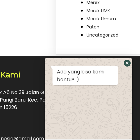
Merek
Merek UMK
Merek Umum
Paten
Uncategorized
Ada yang bisa kami
 Kami
bantu? :)
ok A6 No 39 Jalan Graha Raya Bintaro Pondok
Parigi Baru, Kec. Pd. Aren, Kota Tangerang
n 15226
donesia@gmail.com