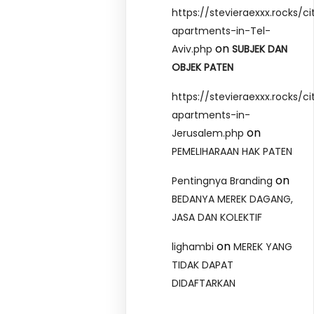
https://stevieraexxx.rocks/ci
apartments-in-Tel-
on
Aviv.php
SUBJEK DAN
OBJEK PATEN
https://stevieraexxx.rocks/ci
apartments-in-
on
Jerusalem.php
PEMELIHARAAN HAK PATEN
on
Pentingnya Branding
BEDANYA MEREK DAGANG,
JASA DAN KOLEKTIF
on
lighambi
MEREK YANG
TIDAK DAPAT
DIDAFTARKAN