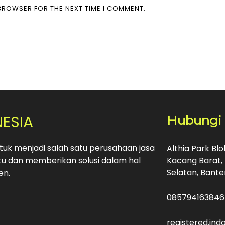
 BROWSER FOR THE NEXT TIME I COMMENT.
NESIA
Hubungi
uk menjadi salah satu perusahaan jasa
Althia Park Bl
u dan memberikan solusi dalam hal
Kacang Barat, 
Selatan, Bante
en.
085794163846
registered.in