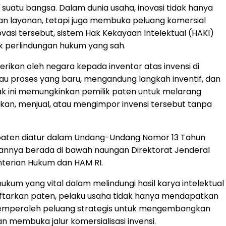
 suatu bangsa. Dalam dunia usaha, inovasi tidak hanya
n layanan, tetapi juga membuka peluang komersial
novasi tersebut, sistem Hak Kekayaan Intelektual (HAKI)
 perlindungan hukum yang sah.
erikan oleh negara kepada inventor atas invensi di
tau proses yang baru, mengandung langkah inventif, dan
Hak ini memungkinkan pemilik paten untuk melarang
an, menjual, atau mengimpor invensi tersebut tanpa
 paten diatur dalam Undang-Undang Nomor 13 Tahun
aannya berada di bawah naungan Direktorat Jenderal
nterian Hukum dan HAM RI.
kum yang vital dalam melindungi hasil karya intelektual
aftarkan paten, pelaku usaha tidak hanya mendapatkan
memperoleh peluang strategis untuk mengembangkan
n membuka jalur komersialisasi invensi.