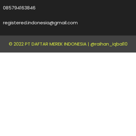
085794163846
registered.indonesia@gmail.com
© 2022 PT DAFTAR MEREK INDONESIA |
@raihan_iqbal10