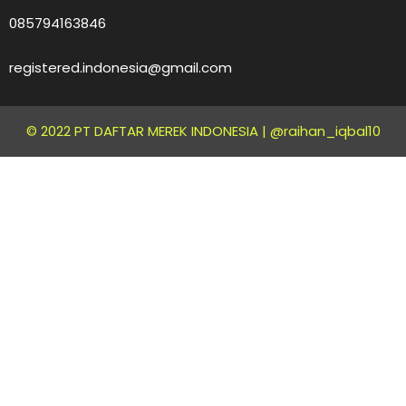
085794163846
registered.indonesia@gmail.com
© 2022 PT DAFTAR MEREK INDONESIA |
@raihan_iqbal10