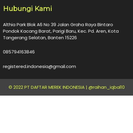
Hubungi Kami
Althia Park Blok A6 No 39 Jalan Graha Raya Bintaro
Pondok Kacang Barat, Parigi Baru, Kec. Pd. Aren, Kota
Tangerang Selatan, Banten 15226
085794163846
registered.indonesia@gmail.com
© 2022 PT DAFTAR MEREK INDONESIA |
@raihan_iqbal10