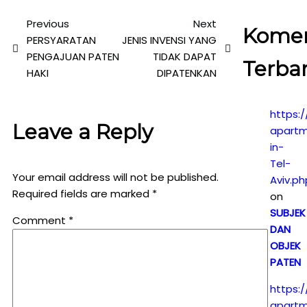
Previous
Next
Kome
PERSYARATAN
JENIS INVENSI YANG
PENGAJUAN PATEN
TIDAK DAPAT
Terba
HAKI
DIPATENKAN
https:/
Leave a Reply
apartm
in-
Tel-
Your email address will not be published.
Aviv.ph
Required fields are marked
*
on
SUBJEK
Comment
*
DAN
OBJEK
PATEN
https:/
apartm