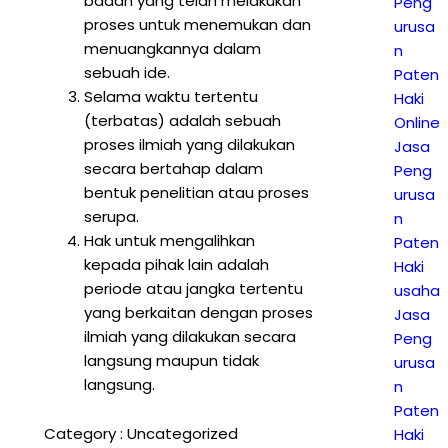
badan yang telah melakukan
Peng
proses untuk menemukan dan
urusa
menuangkannya dalam
n
sebuah ide.
Paten
Selama waktu tertentu
Haki
(terbatas) adalah sebuah
Online
proses ilmiah yang dilakukan
Jasa
secara bertahap dalam
Peng
bentuk penelitian atau proses
urusa
serupa.
n
Hak untuk mengalihkan
Paten
kepada pihak lain adalah
Haki
periode atau jangka tertentu
usaha
yang berkaitan dengan proses
Jasa
ilmiah yang dilakukan secara
Peng
langsung maupun tidak
urusa
langsung.
n
Paten
Category :
Uncategorized
Haki