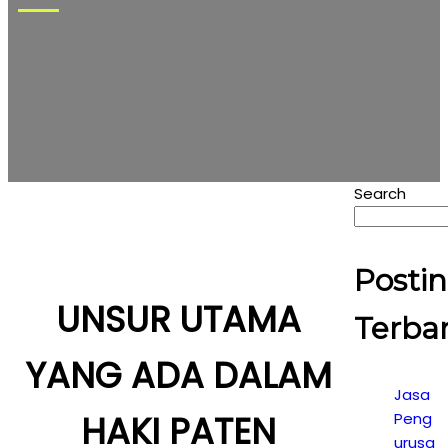
Search
Posti
UNSUR UTAMA
Terba
YANG ADA DALAM
Jasa
HAKI PATEN
Peng
urusa