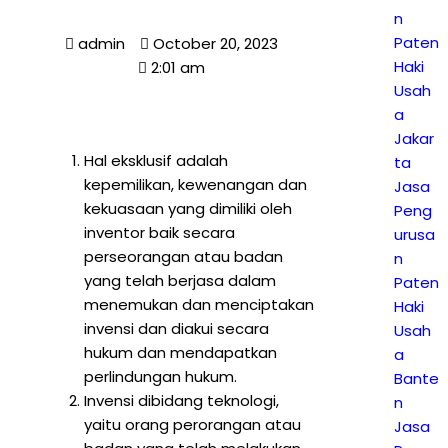
n
Paten
admin
October 20, 2023
Haki
2:01 am
Usah
a
Jakar
Hal eksklusif adalah
ta
kepemilikan, kewenangan dan
Jasa
kekuasaan yang dimiliki oleh
Peng
inventor baik secara
urusa
perseorangan atau badan
n
yang telah berjasa dalam
Paten
menemukan dan menciptakan
Haki
invensi dan diakui secara
Usah
hukum dan mendapatkan
a
perlindungan hukum.
Bante
Invensi dibidang teknologi,
n
yaitu orang perorangan atau
Jasa