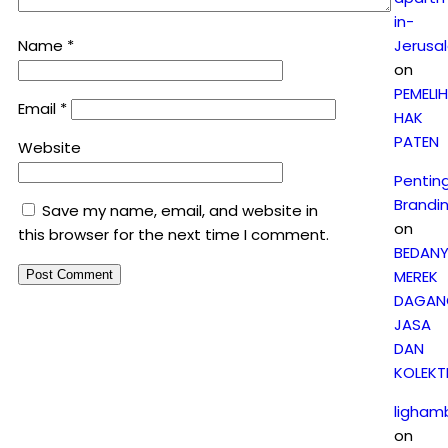
in-
Name
*
Jerusa
on
PEMELI
Email
*
HAK
PATEN
Website
Pentin
Brandi
Save my name, email, and website in
on
this browser for the next time I comment.
BEDAN
MEREK
DAGAN
JASA
DAN
KOLEKTI
ligham
on