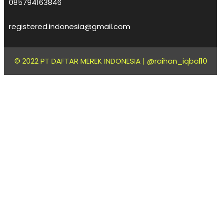
085794163846
registered.indonesia@gmail.com
© 2022 PT DAFTAR MEREK INDONESIA |
@raihan_iqbal10