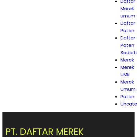
Daftar
Merek
umum
Daftar
Paten
Daftar
Paten
Seder
Merek
Merek
UMK
Merek
Umum
Paten
Uncate
PT. DAFTAR MEREK