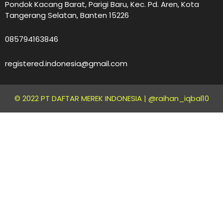
Pondok Kacang Barat, Parigi Baru, Kec. Pd. Aren, Kota
Tangerang Selatan, Banten 15226
085794163846
registered.indonesia@gmail.com
© 2022 PT DAFTAR MEREK INDONESIA |
@raihan_iqbal10