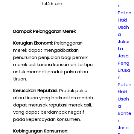
4:25 am
n
Paten
Haki
Usah
Dampak Pelanggaran Merek
a
Jakar
Kerugian Ekonomi
: Pelanggaran
ta
merek dapat mengakibatkan
Jasa
penurunan penjualan bagi pemilik
Peng
merek asli karena konsumen tertipu
urusa
untuk membeli produk palsu atau
n
tiruan.
Paten
Kerusakan Reputasi
: Produk palsu
Haki
atau tiruan yang berkualitas rendah
Usah
dapat merusak reputasi merek asli,
a
yang dapat berdampak negatif
Bante
pada kepercayaan konsumen.
n
Jasa
Kebingungan Konsumen
: