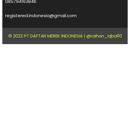
085794163846
registered.indonesia@gmail.com
© 2022 PT DAFTAR MEREK INDONESIA |
@raihan_iqbal10