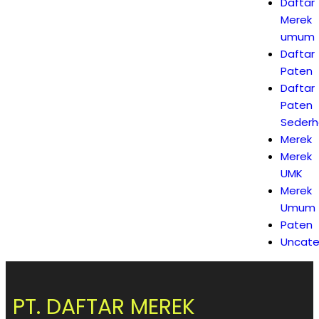
Daftar
Merek
umum
Daftar
Paten
Daftar
Paten
Seder
Merek
Merek
UMK
Merek
Umum
Paten
Uncate
PT. DAFTAR MEREK