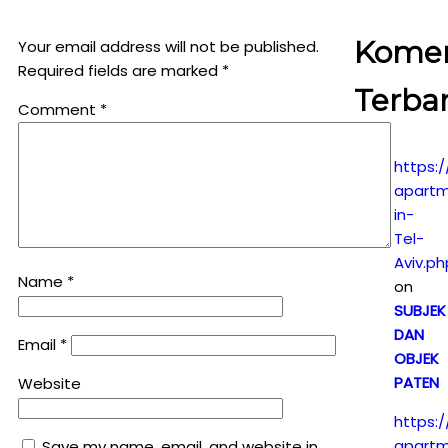
Kome
Your email address will not be published.
Required fields are marked
*
Terba
Comment
*
https:/
apartm
in-
Tel-
Aviv.ph
Name
*
on
SUBJEK
DAN
Email
*
OBJEK
PATEN
Website
https:/
apartm
Save my name, email, and website in