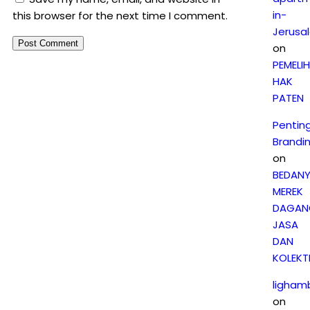
in-
this browser for the next time I comment.
Jerusa
on
PEMELI
HAK
PATEN
Pentin
Brandi
on
BEDAN
MEREK
DAGAN
JASA
DAN
KOLEKTI
ligham
on