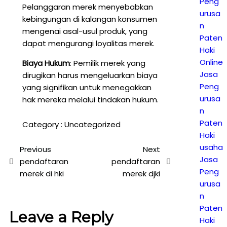
Peng
Pelanggaran merek menyebabkan
urusa
kebingungan di kalangan konsumen
n
mengenai asal-usul produk, yang
Paten
dapat mengurangi loyalitas merek.
Haki
Online
Biaya Hukum
: Pemilik merek yang
Jasa
dirugikan harus mengeluarkan biaya
Peng
yang signifikan untuk menegakkan
urusa
hak mereka melalui tindakan hukum.
n
Paten
Category :
Uncategorized
Haki
usaha
Previous
Next
Jasa
pendaftaran
pendaftaran
Peng
merek di hki
merek djki
urusa
n
Paten
Leave a Reply
Haki