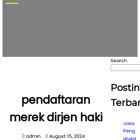
Search
Posti
pendaftaran
Terba
merek dirjen haki
Jasa
Peng
admin
August 15, 2024
urusa