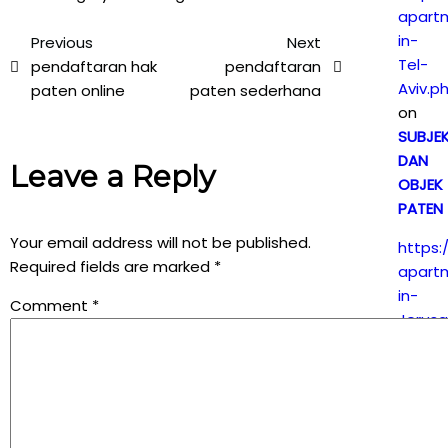
apart
in-
Previous
Next
Tel-
pendaftaran hak
pendaftaran
Aviv.p
paten online
paten sederhana
on
SUBJE
DAN
Leave a Reply
OBJEK
PATEN
Your email address will not be published.
https:
Required fields are marked
*
apart
in-
Comment
*
Jerus
on
PEMEL
HAK
PATEN