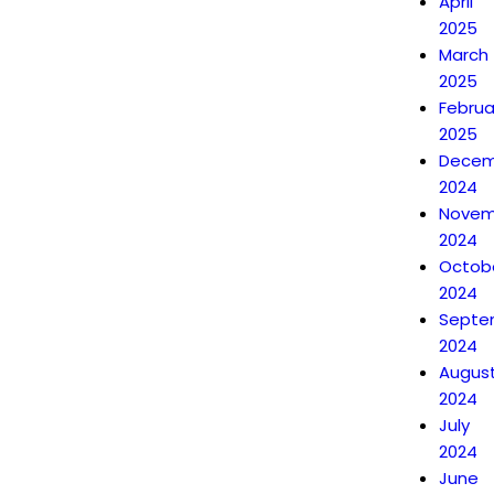
April
2025
March
2025
Februa
2025
Decem
2024
Novem
2024
Octob
2024
Septe
2024
Augus
2024
July
2024
June