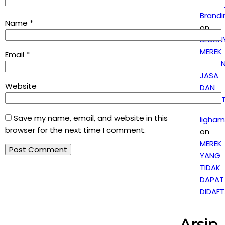
Penti
Brandi
Name
*
on
BEDAN
MEREK
Email
*
DAGAN
JASA
Website
DAN
KOLEKT
Save my name, email, and website in this
ligham
browser for the next time I comment.
on
MEREK
YANG
TIDAK
DAPAT
DIDAF
Arsip