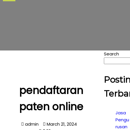
Search
Posti
pendaftaran
Terba
paten online
Jasa
Pengu
admin
March 21, 2024
rusan