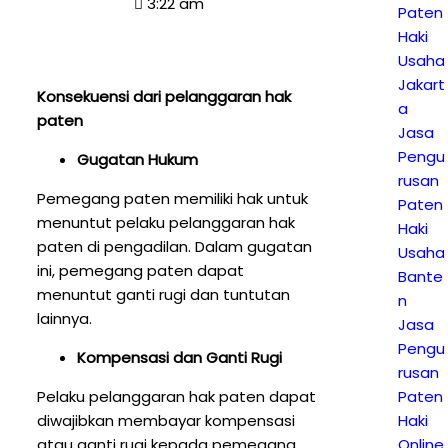
3:22 am
Paten
Haki
Usaha
Jakart
Konsekuensi dari pelanggaran hak
a
paten
Jasa
Pengu
Gugatan Hukum
rusan
Pemegang paten memiliki hak untuk
Paten
menuntut pelaku pelanggaran hak
Haki
paten di pengadilan. Dalam gugatan
Usaha
ini, pemegang paten dapat
Bante
menuntut ganti rugi dan tuntutan
n
lainnya.
Jasa
Pengu
Kompensasi dan Ganti Rugi
rusan
Pelaku pelanggaran hak paten dapat
Paten
diwajibkan membayar kompensasi
Haki
atau ganti rugi kepada pemegang
Online