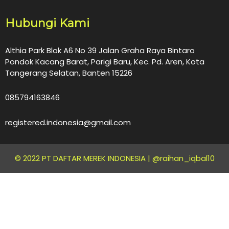
Hubungi Kami
Althia Park Blok A6 No 39 Jalan Graha Raya Bintaro
Pondok Kacang Barat, Parigi Baru, Kec. Pd. Aren, Kota
Tangerang Selatan, Banten 15226
085794163846
registered.indonesia@gmail.com
© 2022 PT DAFTAR MEREK INDONESIA |
@raihan_iqbal10