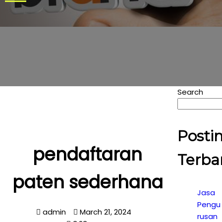
Search
Posti
pendaftaran
Terba
paten sederhana
Jasa
Pengu
admin
March 21, 2024
rusan