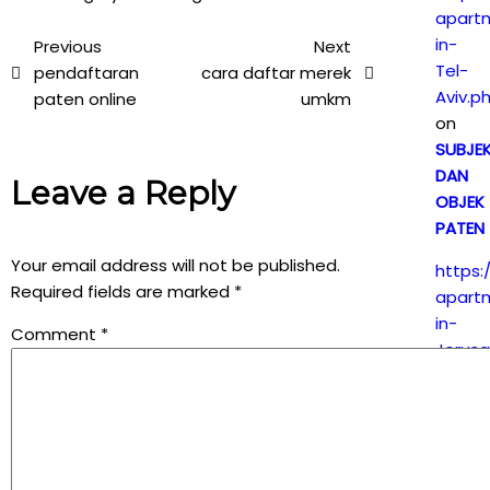
apart
in-
Previous
Next
Tel-
pendaftaran
cara daftar merek
Aviv.p
paten online
umkm
on
SUBJE
DAN
Leave a Reply
OBJEK
PATEN
Your email address will not be published.
https:
Required fields are marked
*
apart
in-
Comment
*
Jerus
on
PEMEL
HAK
PATEN