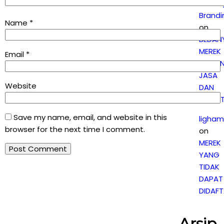
Penti
Brandi
Name
*
on
BEDAN
MEREK
Email
*
DAGAN
JASA
Website
DAN
KOLEKT
Save my name, email, and website in this
ligham
browser for the next time I comment.
on
MEREK
YANG
TIDAK
DAPAT
DIDAF
Arsip