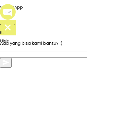
WhatsApp
Kontak
Kami
Hide
Ada yang bisa kami bantu? :)