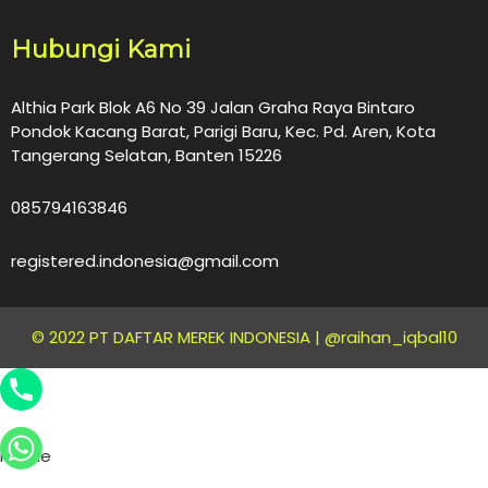
Hubungi Kami
Althia Park Blok A6 No 39 Jalan Graha Raya Bintaro
Pondok Kacang Barat, Parigi Baru, Kec. Pd. Aren, Kota
Tangerang Selatan, Banten 15226
085794163846
registered.indonesia@gmail.com
© 2022 PT DAFTAR MEREK INDONESIA |
@raihan_iqbal10
Phone
WhatsApp
Phone