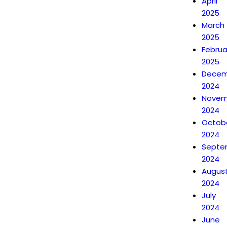
April
2025
March
2025
Februa
2025
Decem
2024
Novem
2024
Octob
2024
Septe
2024
Augus
2024
July
2024
June