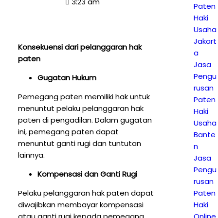
3:23 am
Paten
Haki
Usaha
Jakart
Konsekuensi dari pelanggaran hak
a
paten
Jasa
Pengu
Gugatan Hukum
rusan
Pemegang paten memiliki hak untuk
Paten
menuntut pelaku pelanggaran hak
Haki
paten di pengadilan. Dalam gugatan
Usaha
ini, pemegang paten dapat
Bante
menuntut ganti rugi dan tuntutan
n
lainnya.
Jasa
Pengu
Kompensasi dan Ganti Rugi
rusan
Pelaku pelanggaran hak paten dapat
Paten
diwajibkan membayar kompensasi
Haki
atau ganti rugi kepada pemegang
Online