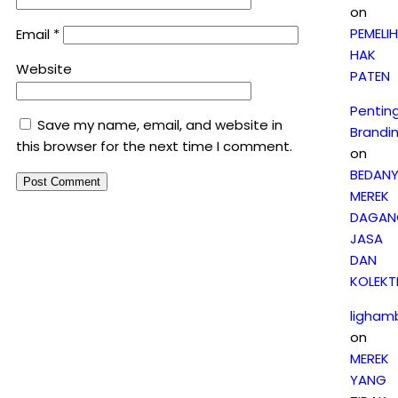
on
PEMELI
Email
*
HAK
Website
PATEN
Pentin
Save my name, email, and website in
Brandi
this browser for the next time I comment.
on
BEDAN
MEREK
DAGAN
JASA
DAN
KOLEKTI
ligham
on
MEREK
YANG