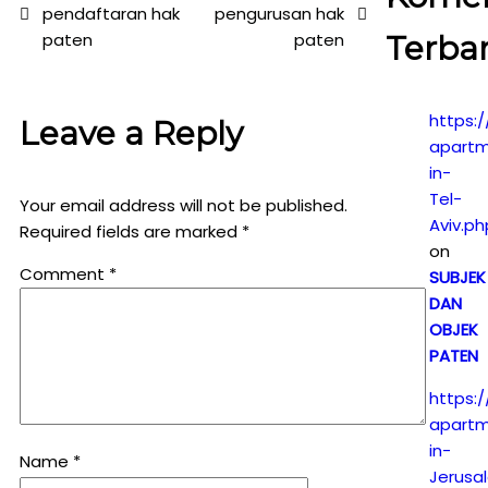
pendaftaran hak
pengurusan hak
paten
paten
Terba
https:/
Leave a Reply
apartm
in-
Tel-
Your email address will not be published.
Aviv.ph
Required fields are marked
*
on
Comment
*
SUBJEK
DAN
OBJEK
PATEN
https:/
apartm
in-
Name
*
Jerusa