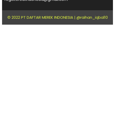
© 2022 PT DAFTAR MEREK INDONESIA |
@raihan_iqbal10