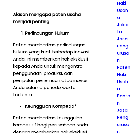
Haki
Usah
Alasan mengapa paten usaha
a
menjadi penting
Jakar
ta
Perlindungan Hukum
Jasa
Paten memberikan perlindungan
Peng
hukum yang kuat terhadap inovasi
urusa
Anda. Ini memberikan hak eksklusif
n
kepada Anda untuk mengontrol
Paten
penggunaan, produksi, dan
Haki
penjualan penemuan atau inovasi
Usah
Anda selama periode waktu
a
tertentu.
Bante
n
Keunggulan Kompetitif
Jasa
Peng
Paten memberikan keunggulan
urusa
kompetitif bagi perusahaan Anda
n
dengan memberikan hak eksklusif