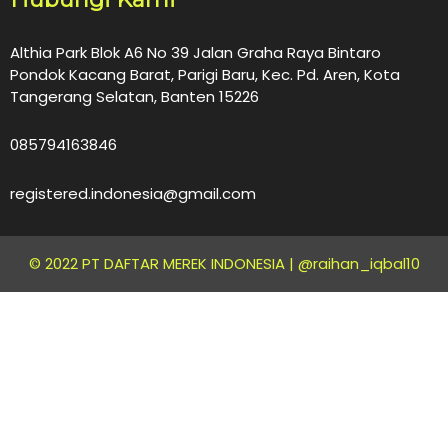
Althia Park Blok A6 No 39 Jalan Graha Raya Bintaro
Pondok Kacang Barat, Parigi Baru, Kec. Pd. Aren, Kota
Tangerang Selatan, Banten 15226
085794163846
registered.indonesia@gmail.com
© 2022 PT DAFTAR MEREK INDONESIA |
@raihan_iqbal10