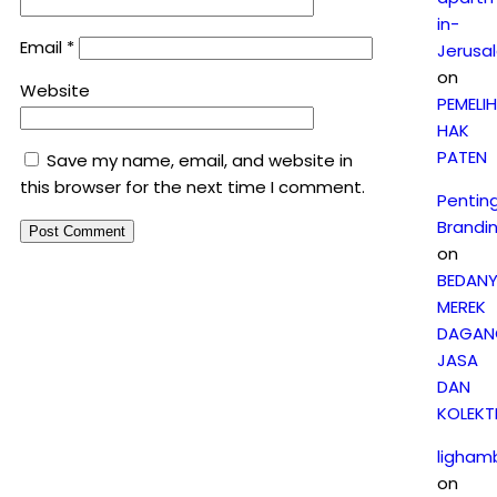
in-
Email
*
Jerusa
on
Website
PEMELI
HAK
PATEN
Save my name, email, and website in
this browser for the next time I comment.
Pentin
Brandi
on
BEDAN
MEREK
DAGAN
JASA
DAN
KOLEKTI
ligham
on