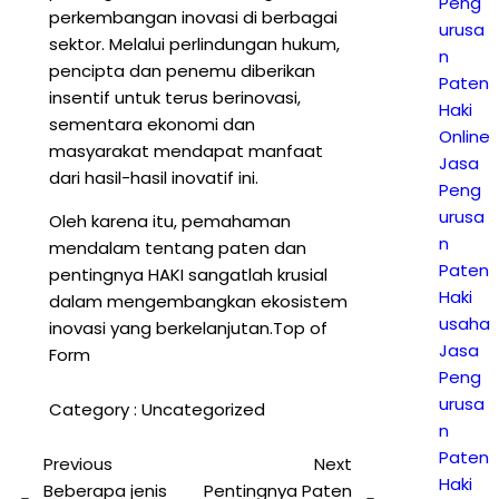
Peng
perkembangan inovasi di berbagai
urusa
sektor. Melalui perlindungan hukum,
n
pencipta dan penemu diberikan
Paten
insentif untuk terus berinovasi,
Haki
sementara ekonomi dan
Online
masyarakat mendapat manfaat
Jasa
dari hasil-hasil inovatif ini.
Peng
urusa
Oleh karena itu, pemahaman
n
mendalam tentang paten dan
Paten
pentingnya HAKI sangatlah krusial
Haki
dalam mengembangkan ekosistem
usaha
inovasi yang berkelanjutan.Top of
Jasa
Form
Peng
urusa
Category :
Uncategorized
n
Paten
Previous
Next
Haki
Beberapa jenis
Pentingnya Paten