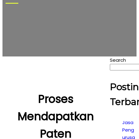
Search
Posti
Proses
Terba
Mendapatkan
Jasa
Paten
Peng
urusa