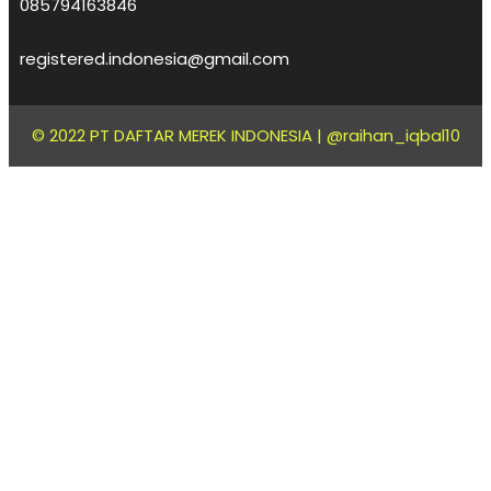
085794163846
registered.indonesia@gmail.com
© 2022 PT DAFTAR MEREK INDONESIA |
@raihan_iqbal10