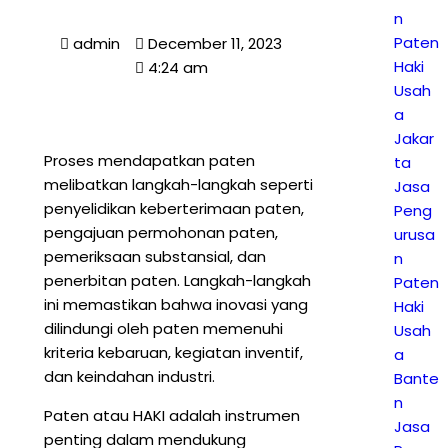
n
Paten
admin
December 11, 2023
Haki
4:24 am
Usah
a
Jakar
Proses mendapatkan paten
ta
melibatkan langkah-langkah seperti
Jasa
penyelidikan keberterimaan paten,
Peng
pengajuan permohonan paten,
urusa
pemeriksaan substansial, dan
n
penerbitan paten. Langkah-langkah
Paten
ini memastikan bahwa inovasi yang
Haki
dilindungi oleh paten memenuhi
Usah
kriteria kebaruan, kegiatan inventif,
a
dan keindahan industri.
Bante
n
Paten atau HAKI adalah instrumen
Jasa
penting dalam mendukung