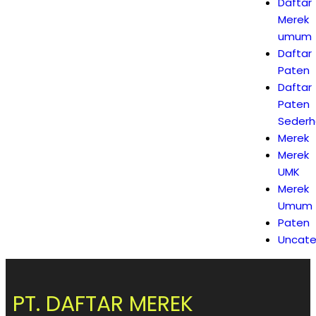
Daftar
Merek
umum
Daftar
Paten
Daftar
Paten
Seder
Merek
Merek
UMK
Merek
Umum
Paten
Uncate
PT. DAFTAR MEREK