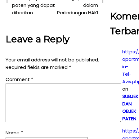
paten yang dapat
dalam
diberikan
Perlindungan HAKI
Kome
Terba
Leave a Reply
https:/
apartm
Your email address will not be published.
in-
Required fields are marked
*
Tel-
Comment
*
Aviv.ph
on
SUBJEK
DAN
OBJEK
PATEN
https:/
Name
*
apartm