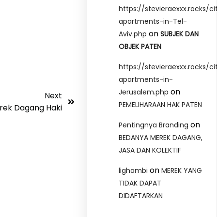
https://stevieraexxx.rocks/ci
apartments-in-Tel-
on
Aviv.php
SUBJEK DAN
OBJEK PATEN
https://stevieraexxx.rocks/ci
apartments-in-
on
Jerusalem.php
Next
PEMELIHARAAN HAK PATEN
rek Dagang Haki
on
Pentingnya Branding
BEDANYA MEREK DAGANG,
JASA DAN KOLEKTIF
on
lighambi
MEREK YANG
TIDAK DAPAT
DIDAFTARKAN