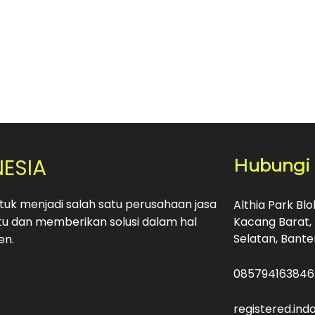
NESIA
Hubungi
uk menjadi salah satu perusahaan jasa
Althia Park Bl
u dan memberikan solusi dalam hal
Kacang Barat, 
Selatan, Bante
en.
085794163846
registered.in