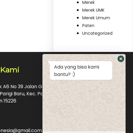
Merek
Merek UMK
Merek Umum
Paten
Uncategorized
Ada yang bisa kami
 Kami
bantu? :)
ok A6 No 39 Jalan Graha Raya Bintaro Pondok
Parigi Baru, Kec. Pd. Aren, Kota Tangerang
n 15226
donesia@gmail.com