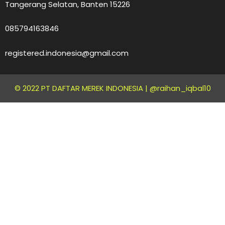
Tangerang Selatan, Banten 15226
085794163846
registered.indonesia@gmail.com
© 2022 PT DAFTAR MEREK INDONESIA |
@raihan_iqbal10